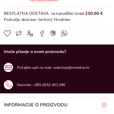
Vidi cijene dostave
BESPLATNA DOSTAVA
za narudžbe iznad
200,00 €
Područje dostave: teritorij Hrvatske
Imate pitanje o ovom proizvodu?
Pošaljite upit na mail:
webshop@meridian.hr
Nazovite:
+385 (0)52 453 096
INFORMACIJE O PROIZVODU