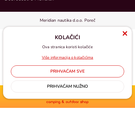
Meridian nautika d.o.o. Poreč
KOLAČIĆI
Ova stranica koristi kolačiće
Više informacija o kolačićima
PRIHVAĆAM SVE
Cijene u eurima, pdv uključen
PRIHVAĆAM NUŽNO