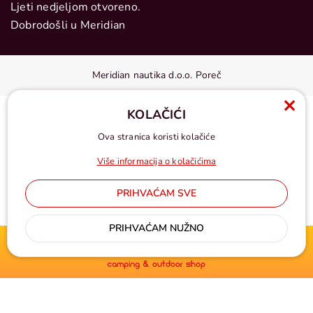
Ljeti nedjeljom otvoreno.
Dobrodošli u Meridian
Meridian nautika d.o.o. Poreč
KOLAČIĆI
Ova stranica koristi kolačiće
Više informacija o kolačićima
PRIHVAĆAM SVE
Cijene u eurima, pdv uključen
PRIHVAĆAM NUŽNO