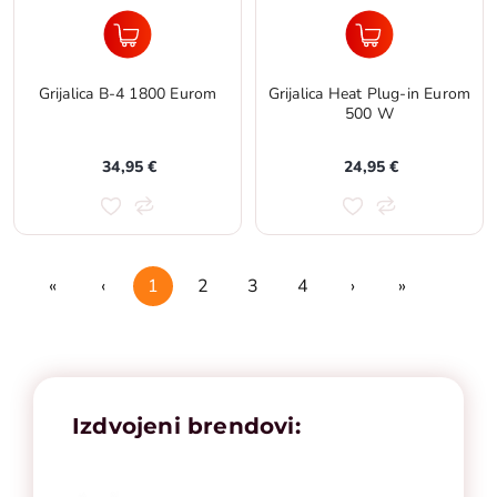
Grijalica B-4 1800 Eurom
Grijalica Heat Plug-in Eurom
500 W
34,95 €
24,95 €
«
‹
1
2
3
4
›
»
First
Previous
Next
Last
Izdvojeni brendovi: