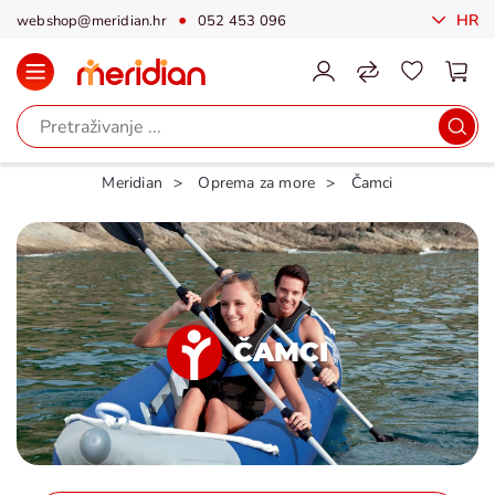
HR
webshop@meridian.hr
052 453 096
Meridian
Oprema za more
Čamci
ČAMCI