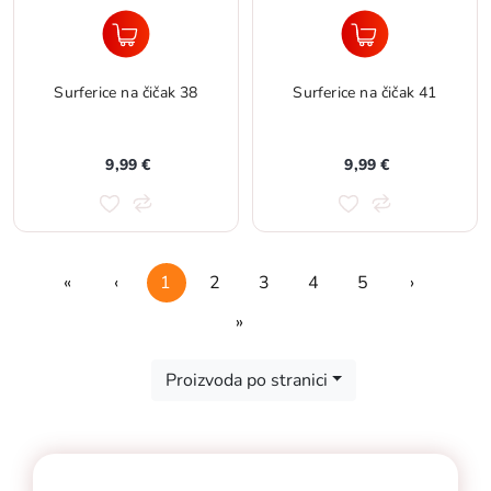
Surferice na čičak 38
Surferice na čičak 41
9,99 €
9,99 €
«
‹
1
2
3
4
5
›
First
Previous
Next
»
Last
Proizvoda po stranici