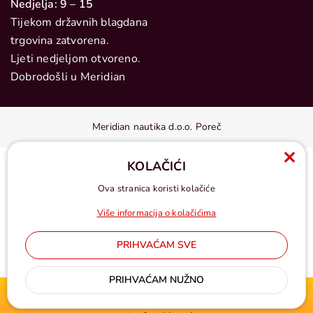
Nedjelja: 9 – 15
Tijekom državnih blagdana
trgovina zatvorena.
Ljeti nedjeljom otvoreno.
Dobrodošli u Meridian
Meridian nautika d.o.o. Poreč
KOLAČIĆI
Ova stranica koristi kolačiće
Više informacija o kolačićima
PRIHVAĆAM SVE
Cijene u eurima, pdv uključen
PRIHVAĆAM NUŽNO