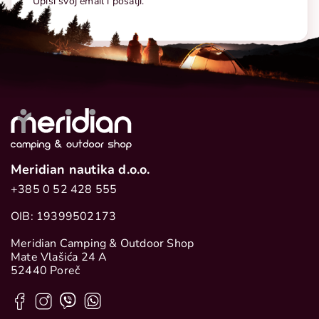
Upiši svoj email i pošalji.
Meridian nautika d.o.o.
+385 0 52 428 555
OIB: 19399502173
Meridian Camping & Outdoor Shop
Mate Vlašića 24 A
52440 Poreč