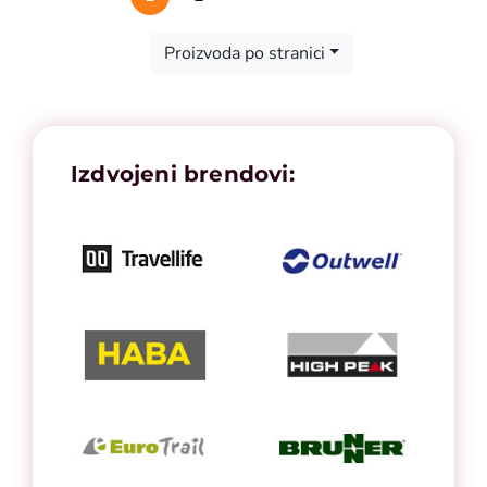
First
Previous
Next
Last
Proizvoda po stranici
Izdvojeni brendovi: