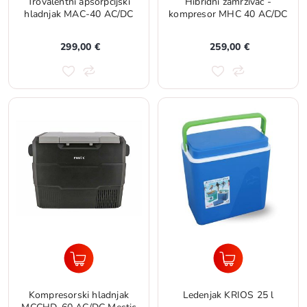
Trovalentni apsorpcijski
Hibridni zamrzivač -
hladnjak MAC-40 AC/DC
kompresor MHC 40 AC/DC
299,00 €
259,00 €
Kompresorski hladnjak
Ledenjak KRIOS 25 l