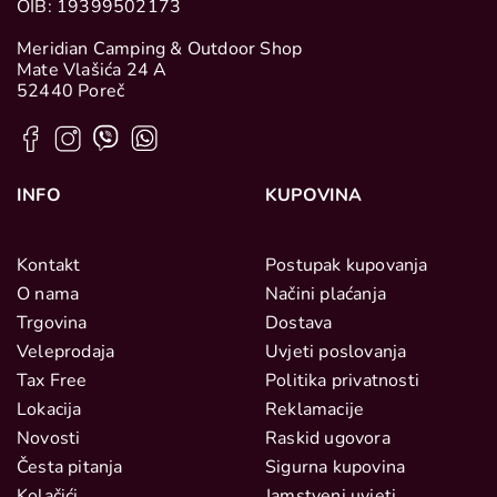
OIB: 19399502173
Meridian Camping & Outdoor Shop
Mate Vlašića 24 A
52440 Poreč
INFO
KUPOVINA
Kontakt
Postupak kupovanja
O nama
Načini plaćanja
Trgovina
Dostava
Veleprodaja
Uvjeti poslovanja
Tax Free
Politika privatnosti
Lokacija
Reklamacije
Novosti
Raskid ugovora
Česta pitanja
Sigurna kupovina
Kolačići
Jamstveni uvjeti