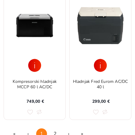
Kompresorski hladnjak
Hladnjak Fred Eurom AC/DC
MCCP 60 l AC/DC
40 l
749,00 €
299,00 €
«
‹
1
2
›
»