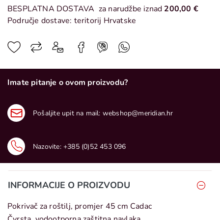
BESPLATNA DOSTAVA
za narudžbe iznad
200,00 €
Područje dostave: teritorij Hrvatske
Imate pitanje o ovom proizvodu?
Pošaljite upit na mail:
webshop@meridian.hr
Nazovite:
+385 (0)52 453 096
INFORMACIJE O PROIZVODU
Pokrivač za roštilj, promjer 45 cm Cadac
Čvrsta, vodootporna zaštitna navlaka