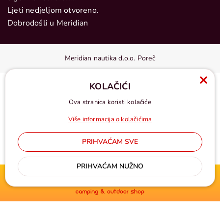
Ljeti nedjeljom otvoreno.
Dobrodošli u Meridian
Meridian nautika d.o.o. Poreč
KOLAČIĆI
Ova stranica koristi kolačiće
Više informacija o kolačićima
PRIHVAĆAM SVE
Cijene u eurima, pdv uključen
PRIHVAĆAM NUŽNO