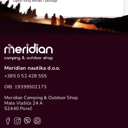
Upiši svoj email i pošalji.
Meridian nautika d.o.o.
+385 0 52 428 555
OIB: 19399502173
Meridian Camping & Outdoor Shop
Mate Vlašića 24 A
52440 Poreč