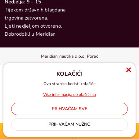
Nedjelja: 9 – 15
Tijekom državnih blagdana
trgovina zatvorena.
Ljeti nedjeljom otvoreno.
Dobrodošli u Meridian
Meridian nautika d.o.o. Poreč
KOLAČIĆI
Ova stranica koristi kolačiće
Više informacija o kolačićima
PRIHVAĆAM SVE
Cijene u eurima, pdv uključen
PRIHVAĆAM NUŽNO