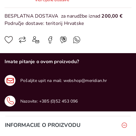
Vidi cijene dostave
BESPLATNA DOSTAVA
za narudžbe iznad
200,00 €
Područje dostave: teritorij Hrvatske
Imate pitanje o ovom proizvodu?
Pošaljite upit na mail:
webshop@meridian.hr
Nazovite:
+385 (0)52 453 096
INFORMACIJE O PROIZVODU