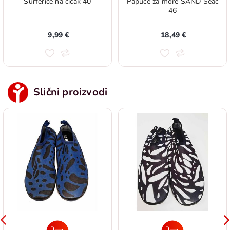
Surferice na čičak 40
Papuče za more SAND Seac
46
9,99 €
18,49 €
Slični proizvodi