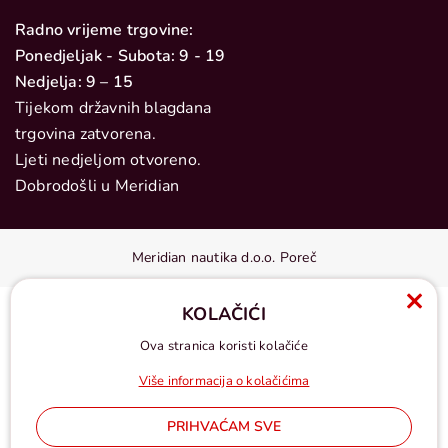
Radno vrijeme trgovine:
Ponedjeljak - Subota: 9 - 19
Nedjelja: 9 – 15
Tijekom državnih blagdana
trgovina zatvorena.
Ljeti nedjeljom otvoreno.
Dobrodošli u Meridian
Meridian nautika d.o.o. Poreč
KOLAČIĆI
Ova stranica koristi kolačiće
Više informacija o kolačićima
PRIHVAĆAM SVE
Cijene u eurima, pdv uključen