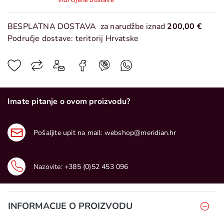
Vidi cijene dostave
BESPLATNA DOSTAVA
za narudžbe iznad
200,00 €
Područje dostave: teritorij Hrvatske
Imate pitanje o ovom proizvodu?
Pošaljite upit na mail:
webshop@meridian.hr
Nazovite:
+385 (0)52 453 096
INFORMACIJE O PROIZVODU