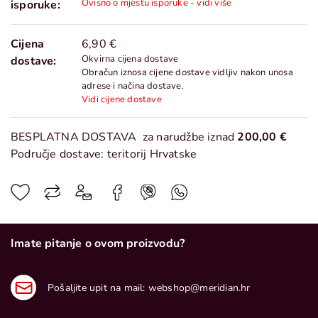
Ovisno o mjestu isporuke - vidi više
isporuke:
Cijena
6,90 €
Okvirna cijena dostave
dostave:
Obračun iznosa cijene dostave vidljiv nakon unosa
adrese i načina dostave.
Vidi cijene dostave
BESPLATNA DOSTAVA
za narudžbe iznad
200,00 €
Područje dostave: teritorij Hrvatske
Imate pitanje o ovom proizvodu?
Pošaljite upit na mail:
webshop@meridian.hr