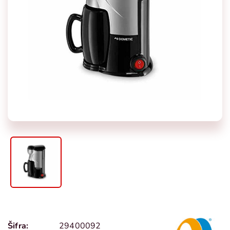
Šifra:
29400092