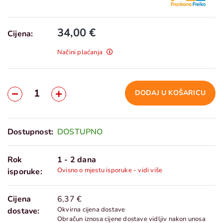
34,00 €
Cijena:
Načini plaćanja
DODAJ U KOŠARICU
Dostupnost:
DOSTUPNO
Rok
1 - 2 dana
Ovisno o mjestu isporuke - vidi više
isporuke:
Cijena
6,37 €
Okvirna cijena dostave
dostave:
Obračun iznosa cijene dostave vidljiv nakon unosa