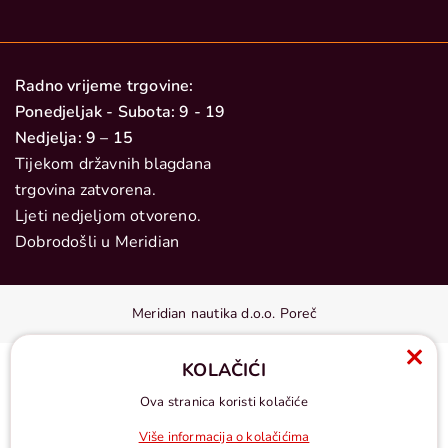
Radno vrijeme trgovine:
Ponedjeljak - Subota: 9 - 19
Nedjelja: 9 – 15
Tijekom državnih blagdana
trgovina zatvorena.
Ljeti nedjeljom otvoreno.
Dobrodošli u Meridian
Meridian nautika d.o.o. Poreč
KOLAČIĆI
Ova stranica koristi kolačiće
Više informacija o kolačićima