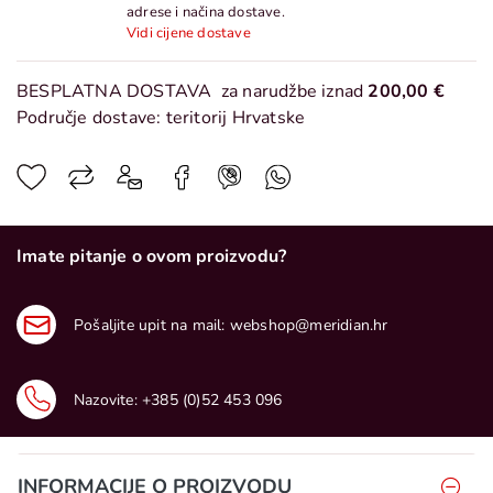
adrese i načina dostave.
Vidi cijene dostave
BESPLATNA DOSTAVA
za narudžbe iznad
200,00 €
Područje dostave: teritorij Hrvatske
Imate pitanje o ovom proizvodu?
Pošaljite upit na mail:
webshop@meridian.hr
Nazovite:
+385 (0)52 453 096
INFORMACIJE O PROIZVODU