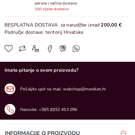
adrese i načina dostave.
Vidi cijene dostave
BESPLATNA DOSTAVA
za narudžbe iznad
200,00 €
Područje dostave: teritorij Hrvatske
Imate pitanje o ovom proizvodu?
Pošaljite upit na mail:
webshop@meridian.hr
Nazovite:
+385 (0)52 453 096
INFORMACIJE O PROIZVODU