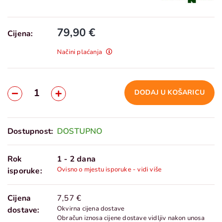
79,90 €
Cijena:
Načini plaćanja
DODAJ U KOŠARICU
Dostupnost:
DOSTUPNO
Rok
1 - 2 dana
Ovisno o mjestu isporuke - vidi više
isporuke:
Cijena
7,57 €
Okvirna cijena dostave
dostave:
Obračun iznosa cijene dostave vidljiv nakon unosa