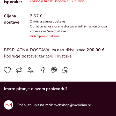
Ovisno o mjestu isporuke - vidi više
isporuke:
Cijena
7,57 €
Okvirna cijena dostave
dostave:
Obračun iznosa cijene dostave vidljiv nakon unosa
adrese i načina dostave.
Vidi cijene dostave
BESPLATNA DOSTAVA
za narudžbe iznad
200,00 €
Područje dostave: teritorij Hrvatske
Imate pitanje o ovom proizvodu?
Pošaljite upit na mail:
webshop@meridian.hr