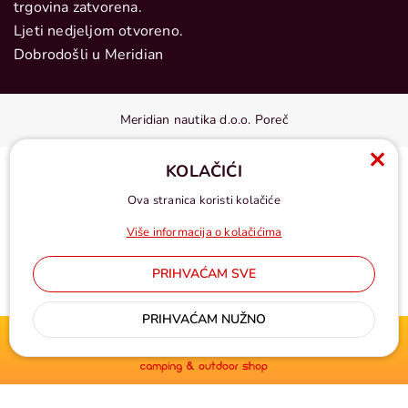
trgovina zatvorena.
Ljeti nedjeljom otvoreno.
Dobrodošli u Meridian
Meridian nautika d.o.o. Poreč
KOLAČIĆI
Ova stranica koristi kolačiće
Više informacija o kolačićima
PRIHVAĆAM SVE
Cijene u eurima, pdv uključen
PRIHVAĆAM NUŽNO