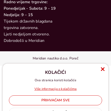
Radno vrijeme trgovine:
Ponedjeljak - Subota: 9 - 19
Nedjelja: 9 – 15
Tijekom državnih blagdana
trgovina zatvorena.
Ljeti nedjeljom otvoreno.
Dobrodošli u Meridian
Meridian nautika d.o.o. Poreč
KOLAČIĆI
Ova stranica koristi kolačiće
Više informacija o kolačićima
PRIHVAĆAM SVE
Cijene u eurima, pdv uključen