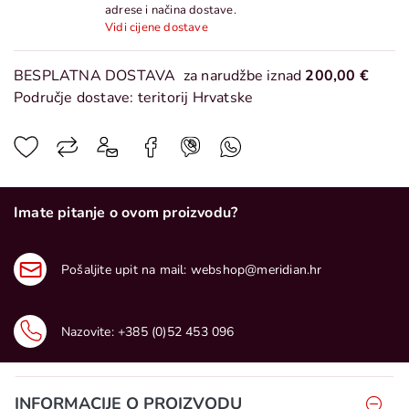
adrese i načina dostave.
Vidi cijene dostave
BESPLATNA DOSTAVA
za narudžbe iznad
200,00 €
Područje dostave: teritorij Hrvatske
Imate pitanje o ovom proizvodu?
Pošaljite upit na mail:
webshop@meridian.hr
Nazovite:
+385 (0)52 453 096
INFORMACIJE O PROIZVODU