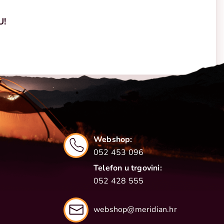
U!
Webshop:
052 453 096
Telefon u trgovini:
052 428 555
webshop@meridian.hr