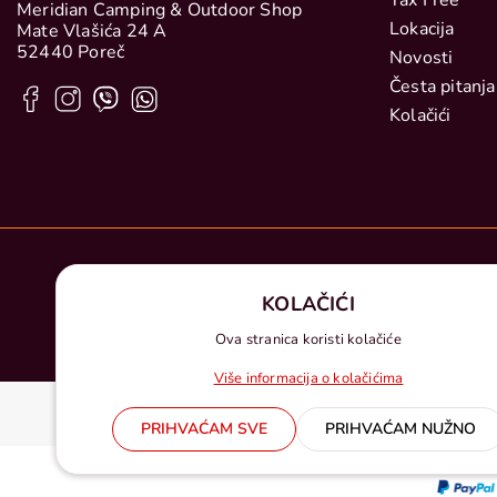
Tax Free
Meridian Camping & Outdoor Shop
Lokacija
Mate Vlašića 24 A
52440 Poreč
Novosti
Česta pitanja
Kolačići
Radno vrijeme trgovine:
KOLAČIĆI
Ponedjeljak - Subota: 9 - 19
Nedjelja: 9 – 15
Ova stranica koristi kolačiće
Više informacija o kolačićima
PRIHVAĆAM SVE
PRIHVAĆAM NUŽNO