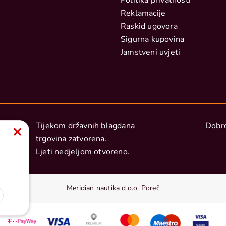
Politika privatnosti
Reklamacije
Raskid ugovora
Sigurna kupovina
Jamstveni uvjeti
Tijekom državnih blagdana
Dobro
trgovina zatvorena.
Ljeti nedjeljom otvoreno.
Meridian nautika d.o.o. Poreč