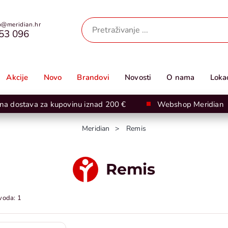
@meridian.hr
53 096
Akcije
Novo
Brandovi
Novosti
O nama
Lokac
na dostava za kupovinu iznad 200 €
Webshop Meridian
Meridian
Remis
Remis
voda: 1