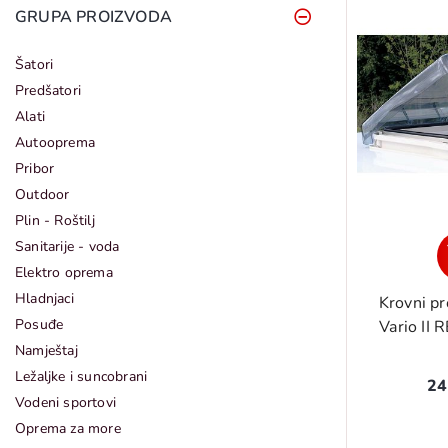
GRUPA PROIZVODA
Šatori
Predšatori
Alati
Autooprema
Pribor
Outdoor
Plin - Roštilj
Sanitarije - voda
Elektro oprema
Hladnjaci
Krovni p
Posuđe
Vario II 
Namještaj
Ležaljke i suncobrani
24
Vodeni sportovi
Oprema za more