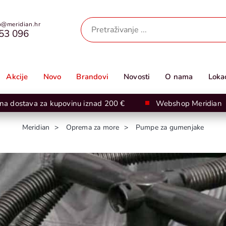
@meridian.hr
53 096
Akcije
Novo
Brandovi
Novosti
O nama
Lokac
na dostava za kupovinu iznad 200 €
Webshop Meridian
Meridian
Oprema za more
Pumpe za gumenjake