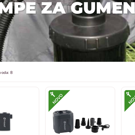
MPE ZA GUME
voda: 8