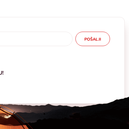
POŠALJI
U!