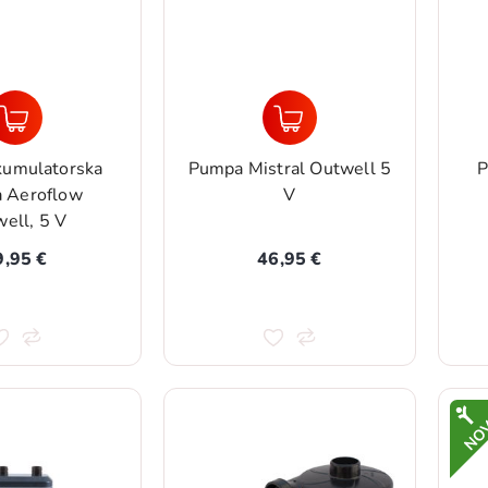
kumulatorska
Pumpa Mistral Outwell 5
P
 Aeroflow
V
ell, 5 V
9,95 €
46,95 €