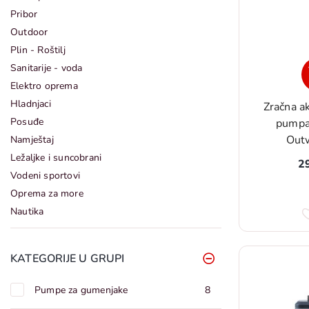
Pribor
Outdoor
Plin - Roštilj
Sanitarije - voda
Elektro oprema
Hladnjaci
Zračna a
Posuđe
pumpa
Outw
Namještaj
Ležaljke i suncobrani
2
Vodeni sportovi
Oprema za more
Nautika
KATEGORIJE U GRUPI
Pumpe za gumenjake
8