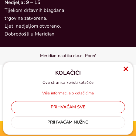
Nedjelja: 9 – 15
Tijekom državnih blagdana
trgovina zatvorena.
Ljeti nedjeljom otvoreno.
Dobrodošli u Meridian
Meridian nautika d.o.o. Poreč
KOLAČIĆI
Ova stranica koristi kolačiće
Više informacija o kolačićima
PRIHVAĆAM SVE
Cijene u eurima, pdv uključen
PRIHVAĆAM NUŽNO