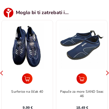
Moglo bi ti zatrebati i...
Surferice na čičak 40
Papuče za more SAND Seac
46
9,99 €
18,49 €