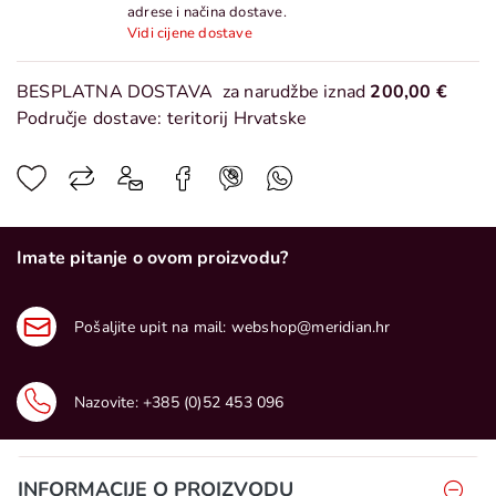
adrese i načina dostave.
Vidi cijene dostave
BESPLATNA DOSTAVA
za narudžbe iznad
200,00 €
Područje dostave: teritorij Hrvatske
Imate pitanje o ovom proizvodu?
Pošaljite upit na mail:
webshop@meridian.hr
Nazovite:
+385 (0)52 453 096
INFORMACIJE O PROIZVODU