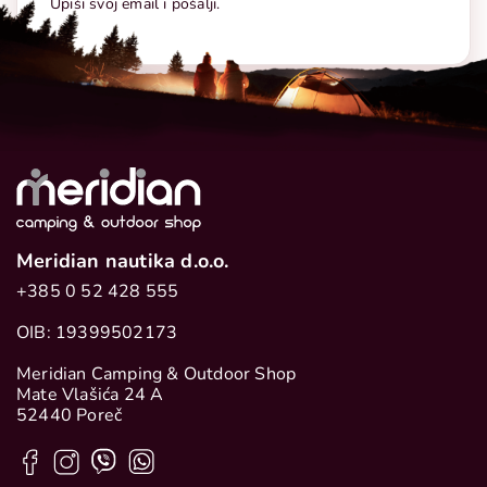
Upiši svoj email i pošalji.
Meridian nautika d.o.o.
+385 0 52 428 555
OIB: 19399502173
Meridian Camping & Outdoor Shop
Mate Vlašića 24 A
52440 Poreč