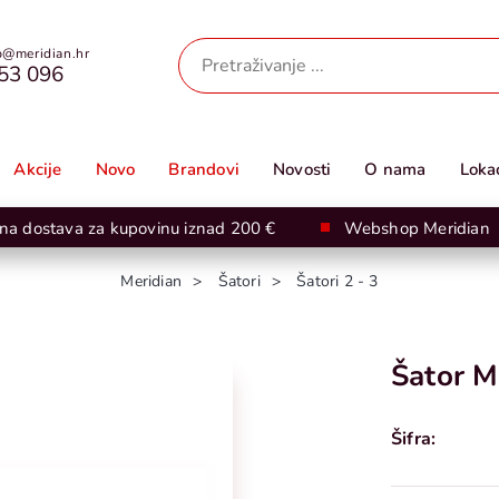
@meridian.hr
53 096
Akcije
Novo
Brandovi
Novosti
O nama
Lokac
na dostava za kupovinu iznad 200 €
Webshop Meridian
Meridian
Šatori
Šatori 2 - 3
Šator M
Šifra: