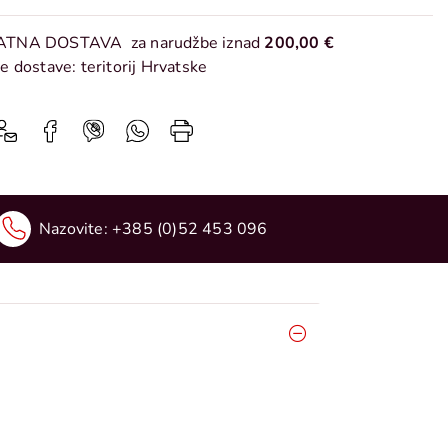
ATNA DOSTAVA
za narudžbe iznad
200,00 €
e dostave: teritorij Hrvatske
Nazovite:
+385 (0)52 453 096