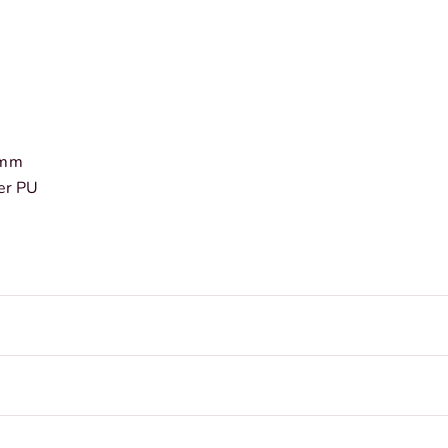
 mm
ter PU