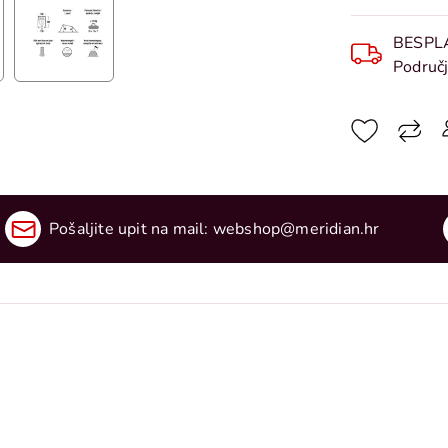
BESPL
Područj
Pošaljite upit na mail:
webshop@meridian.hr