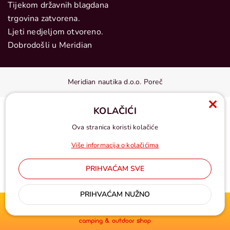
Tijekom državnih blagdana
trgovina zatvorena.
Ljeti nedjeljom otvoreno.
Dobrodošli u Meridian
Meridian nautika d.o.o. Poreč
KOLAČIĆI
Ova stranica koristi kolačiće
Više informacija o kolačićima
PRIHVAĆAM SVE
Cijene u eurima, pdv uključen
PRIHVAĆAM NUŽNO