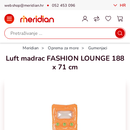
HR
webshop@meridian.hr
052 453 096
Meridian
Oprema za more
Gumenjaci
Luft madrac FASHION LOUNGE 188
x 71 cm