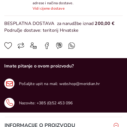
adrese i načina dostave.
Vidi cijene dostave
BESPLATNA DOSTAVA
za narudžbe iznad
200,00 €
Područje dostave: teritorij Hrvatske
Imate pitanje o ovom proizvodu?
Pošaljite upit na mail:
webshop@meridian.hr
Nazovite:
+385 (0)52 453 096
INFORMACIJE O PROIZVODU