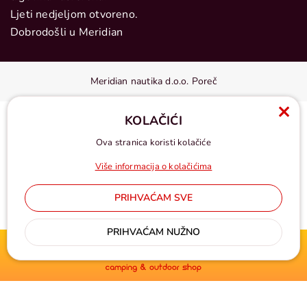
Ljeti nedjeljom otvoreno.
Dobrodošli u Meridian
Meridian nautika d.o.o. Poreč
KOLAČIĆI
Ova stranica koristi kolačiće
Više informacija o kolačićima
PRIHVAĆAM SVE
Cijene u eurima, pdv uključen
PRIHVAĆAM NUŽNO