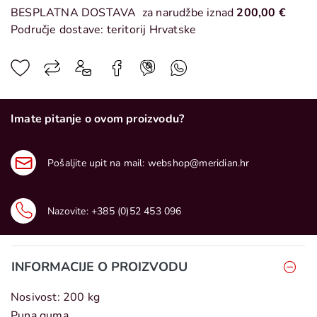
BESPLATNA DOSTAVA
za narudžbe iznad
200,00 €
Područje dostave: teritorij Hrvatske
Imate pitanje o ovom proizvodu?
Pošaljite upit na mail:
webshop@meridian.hr
Nazovite:
+385 (0)52 453 096
INFORMACIJE O PROIZVODU
Nosivost: 200 kg
Puna guma