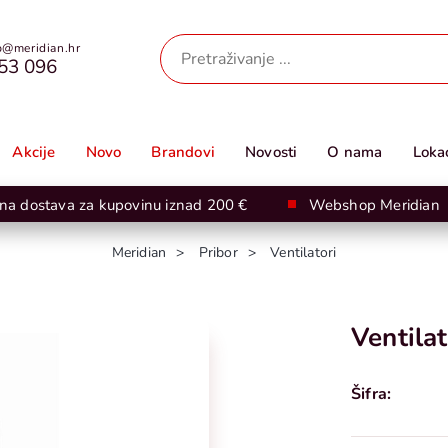
@meridian.hr
53 096
Akcije
Novo
Brandovi
Novosti
O nama
Lokac
na dostava za kupovinu iznad 200 €
Webshop Meridian
Meridian
Pribor
Ventilatori
Ventila
Šifra: