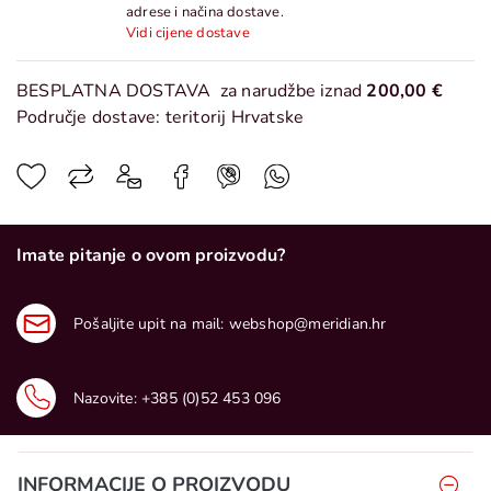
adrese i načina dostave.
Vidi cijene dostave
BESPLATNA DOSTAVA
za narudžbe iznad
200,00 €
Područje dostave: teritorij Hrvatske
Imate pitanje o ovom proizvodu?
Pošaljite upit na mail:
webshop@meridian.hr
Nazovite:
+385 (0)52 453 096
INFORMACIJE O PROIZVODU