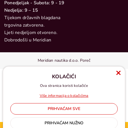
Ponedjeljak - Subota: 9 - 19
Nedjelja: 9 – 15
Tijekom državnih blagdana
trgovina zatvorena.
Ljeti nedjeljom otvoreno.
Dobrodošli u Meridian
Meridian nautika d.o.o. Poreč
KOLAČIĆI
Ova stranica koristi kolačiće
Više informacija o kolačićima
PRIHVAĆAM SVE
Cijene u eurima, pdv uključen
PRIHVAĆAM NUŽNO