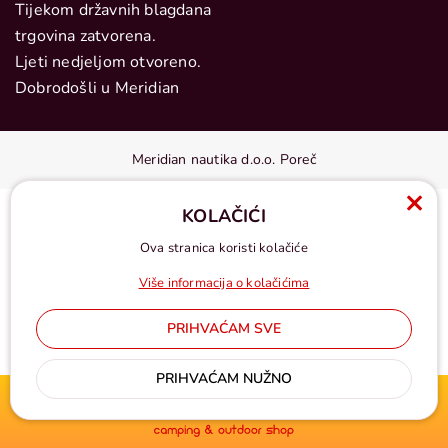
Tijekom državnih blagdana
trgovina zatvorena.
Ljeti nedjeljom otvoreno.
Dobrodošli u Meridian
Meridian nautika d.o.o. Poreč
KOLAČIĆI
Ova stranica koristi kolačiće
Više informacija o kolačićima
PRIHVAĆAM SVE
Cijene u eurima, pdv uključen
PRIHVAĆAM NUŽNO