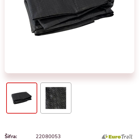
Šifra:
22080053