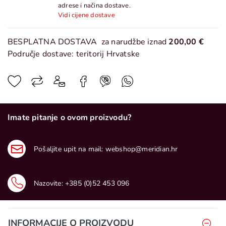
adrese i načina dostave.
Vidi cijene dostave
BESPLATNA DOSTAVA
za narudžbe iznad
200,00 €
Područje dostave: teritorij Hrvatske
Imate pitanje o ovom proizvodu?
Pošaljite upit na mail:
webshop@meridian.hr
Nazovite:
+385 (0)52 453 096
INFORMACIJE O PROIZVODU