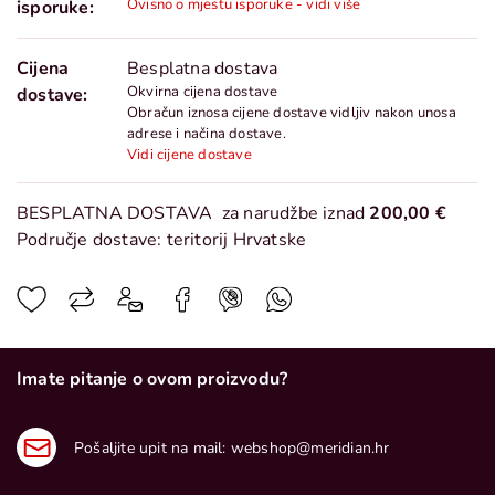
Ovisno o mjestu isporuke - vidi više
isporuke:
Cijena
Besplatna dostava
Okvirna cijena dostave
dostave:
Obračun iznosa cijene dostave vidljiv nakon unosa
adrese i načina dostave.
Vidi cijene dostave
BESPLATNA DOSTAVA
za narudžbe iznad
200,00 €
Područje dostave: teritorij Hrvatske
Imate pitanje o ovom proizvodu?
Pošaljite upit na mail:
webshop@meridian.hr