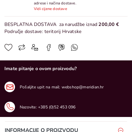
adrese i načina dostave.
Vidi cijene dostave
BESPLATNA DOSTAVA
za narudžbe iznad
200,00 €
Područje dostave: teritorij Hrvatske
Imate pitanje o ovom proizvodu?
Pošaljite upit na mail:
webshop@meridian.hr
Nazovite:
+385 (0)52 453 096
INFORMACIJE O PROIZVODU