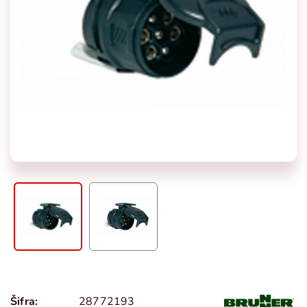
Šifra:
28772193