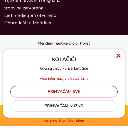
Tijekom državnih blagdana
trgovina zatvorena.
Ljeti nedjeljom otvoreno.
Dobrodošli u Meridian
Meridian nautika d.o.o. Poreč
KOLAČIĆI
Ova stranica koristi kolačiće
Više informacija o kolačićima
PRIHVAĆAM SVE
Cijene u eurima, pdv uključen
PRIHVAĆAM NUŽNO