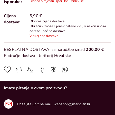
Ovisno o mjestu isporuke - vidi više
isporuke:
Cijena
6,90 €
Okvirna cijena dostave
dostave:
Obračun iznosa cijene dostave vidljiv nakon unosa
adrese i načina dostave.
Vidi cijene dostave
BESPLATNA DOSTAVA
za narudžbe iznad
200,00 €
Područje dostave: teritorij Hrvatske
Imate pitanje o ovom proizvodu?
Pošaljite upit na mail:
webshop@meridian.hr