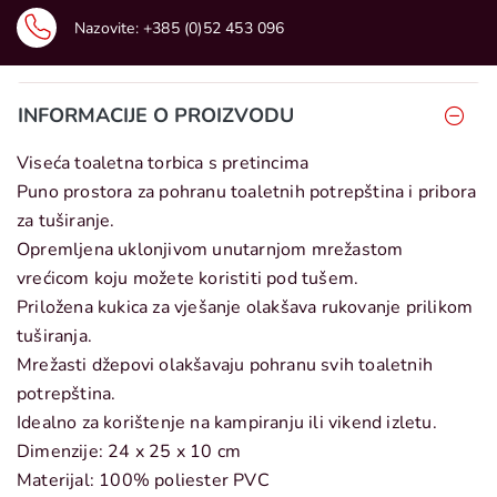
Nazovite:
+385 (0)52 453 096
INFORMACIJE O PROIZVODU
Viseća toaletna torbica s pretincima
Puno prostora za pohranu toaletnih potrepština i pribora
za tuširanje.
Opremljena uklonjivom unutarnjom mrežastom
vrećicom koju možete koristiti pod tušem.
Priložena kukica za vješanje olakšava rukovanje prilikom
tuširanja.
Mrežasti džepovi olakšavaju pohranu svih toaletnih
potrepština.
Idealno za korištenje na kampiranju ili vikend izletu.
Dimenzije: 24 x 25 x 10 cm
Materijal: 100% poliester PVC