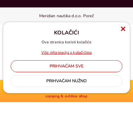
Meridian nautika d.o.o. Poreč
KOLAČIĆI
Ova stranica koristi kolačiće
Više informacija o kolačićima
PRIHVAĆAM SVE
Cijene u eurima, pdv uključen
PRIHVAĆAM NUŽNO