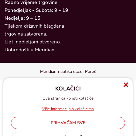
Radno vrijeme trgovine:
Ponedjeljak - Subota: 9 - 19
Nedjelja: 9 – 15
Tijekom državnih blagdana
trgovina zatvorena.
Ljeti nedjeljom otvoreno.
Dobrodošli u Meridian
Meridian nautika d.o.o. Poreč
KOLAČIĆI
Ova stranica koristi kolačiće
Više informacija o kolačićima
PRIHVAĆAM SVE
Cijene u eurima, pdv uključen