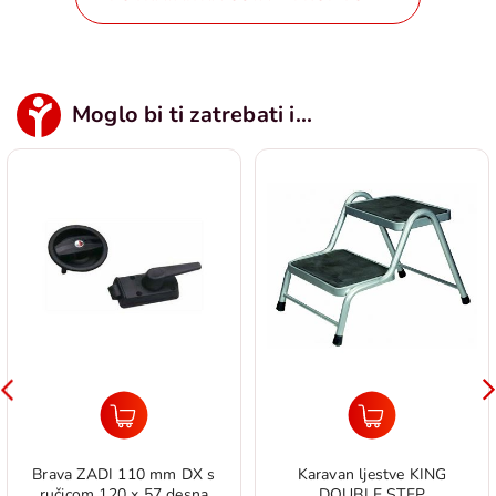
Moglo bi ti zatrebati i...
Brava ZADI 110 mm DX s
Karavan ljestve KING
ručicom 120 x 57 desna
DOUBLE STEP