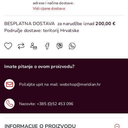
adrese i načina dostave.
Vidi cijene dostave
BESPLATNA DOSTAVA
za narudžbe iznad
200,00 €
Područje dostave: teritorij Hrvatske
Imate pitanje o ovom proizvodu?
Pošaljite upit na mail:
webshop@meridian.hr
Nazovite:
+385 (0)52 453 096
INFORMACIJE O PROIZVODU