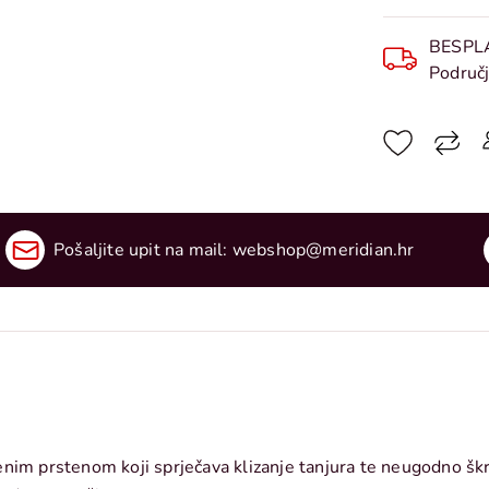
BESPL
Područj
Pošaljite upit na mail:
webshop@meridian.hr
nim prstenom koji sprječava klizanje tanjura te neugodno škr