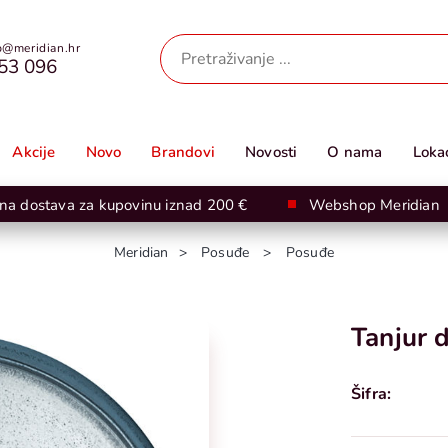
@meridian.hr
53 096
Akcije
Novo
Brandovi
Novosti
O nama
Lokac
na dostava za kupovinu iznad 200 €
Webshop Meridian
Meridian
Posuđe
Posuđe
Tanjur 
Šifra: