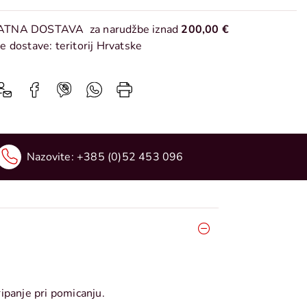
ATNA DOSTAVA
za narudžbe iznad
200,00 €
e dostave: teritorij Hrvatske
Nazovite:
+385 (0)52 453 096
ipanje pri pomicanju.