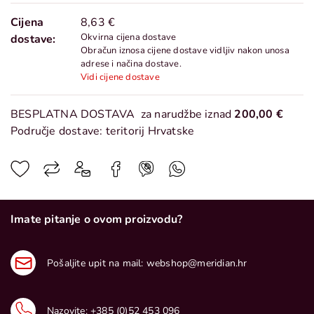
Cijena
8,63 €
Okvirna cijena dostave
dostave:
Obračun iznosa cijene dostave vidljiv nakon unosa
adrese i načina dostave.
Vidi cijene dostave
BESPLATNA DOSTAVA
za narudžbe iznad
200,00 €
Područje dostave: teritorij Hrvatske
Imate pitanje o ovom proizvodu?
Pošaljite upit na mail:
webshop@meridian.hr
Nazovite:
+385 (0)52 453 096