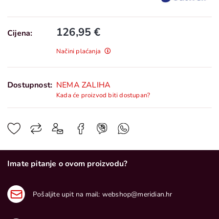
126,95 €
Cijena:
Načini plaćanja
Dostupnost:
NEMA ZALIHA
Kada će proizvod biti dostupan?
Imate pitanje o ovom proizvodu?
Pošaljite upit na mail:
webshop@meridian.hr