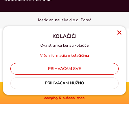
Meridian nautika d.o.o. Poreč
KOLAČIĆI
Ova stranica koristi kolačiće
Više informacija o kolačićima
PRIHVAĆAM SVE
Cijene u eurima, pdv uključen
PRIHVAĆAM NUŽNO