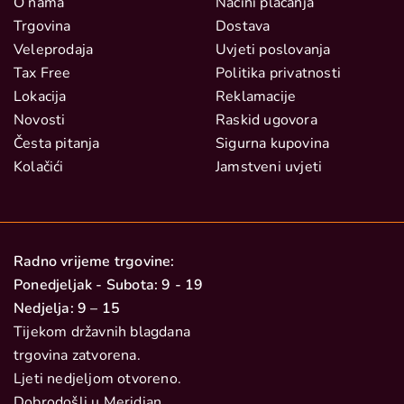
O nama
Načini plaćanja
Trgovina
Dostava
Veleprodaja
Uvjeti poslovanja
Tax Free
Politika privatnosti
Lokacija
Reklamacije
Novosti
Raskid ugovora
Česta pitanja
Sigurna kupovina
Kolačići
Jamstveni uvjeti
Radno vrijeme trgovine:
Ponedjeljak - Subota: 9 - 19
Nedjelja: 9 – 15
Tijekom državnih blagdana
trgovina zatvorena.
Ljeti nedjeljom otvoreno.
Dobrodošli u Meridian