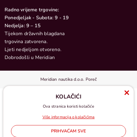
Radno vrijeme trgovine:
Ponedjeljak - Subota: 9 - 19
Nedjelja: 9 – 15
Tijekom državnih blagdana
trgovina zatvorena.
Ljeti nedjeljom otvoreno.
Dobrodošli u Meridian
Meridian nautika d.o.o. Poreč
KOLAČIĆI
Ova stranica koristi kolačiće
Više informacija o kolačićima
PRIHVAĆAM SVE
Cijene u eurima, pdv uključen