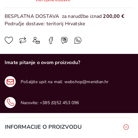
Vidi cijene dostave
BESPLATNA DOSTAVA
za narudžbe iznad
200,00 €
Područje dostave: teritorij Hrvatske
Imate pitanje o ovom proizvodu?
Pošaljite upit na mail:
webshop@meridian.hr
Nazovite:
+385 (0)52 453 096
INFORMACIJE O PROIZVODU