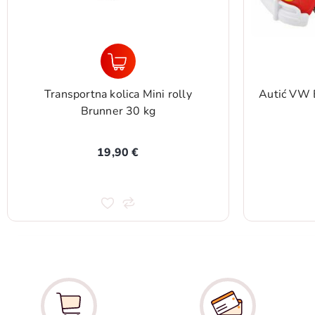
Autić VW Bus Samba Press & Go 15
Teles
cm
19,90 €