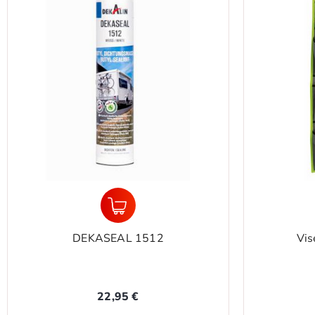
Viseća torba DERBY-L
ACSI Euro
24,95 €