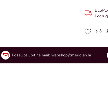
BESPL
Područj
Pošaljite upit na mail:
webshop@meridian.hr