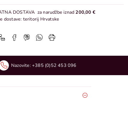
ATNA DOSTAVA
za narudžbe iznad
200,00 €
e dostave: teritorij Hrvatske
Nazovite:
+385 (0)52 453 096