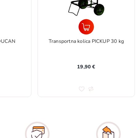
KUP 30 kg
Pištolj za silikon - kartuša 18:1
18,99 €