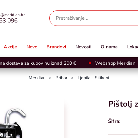
@meridian.hr
53 096
Akcije
Novo
Brandovi
Novosti
O nama
Lokac
na dostava za kupovinu iznad 200 €
Webshop Meridian
Meridian
Pribor
Ljepila - Silikoni
Pištolj 
Šifra: