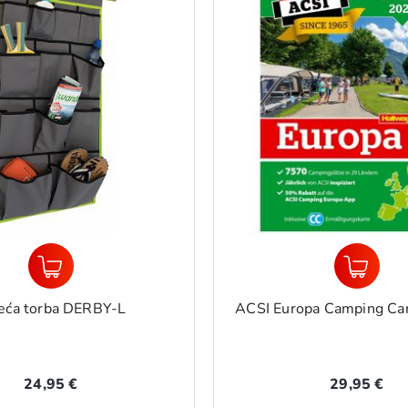
pa Camping Card uključen
Aparat protiv komaraca
29,95 €
32,90 €