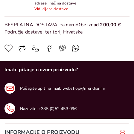
adrese i načina dostave.
Vidi cijene dostave
BESPLATNA DOSTAVA
za narudžbe iznad
200,00 €
Područje dostave: teritorij Hrvatske
Imate pitanje o ovom proizvodu?
Pošaljite upit na mail:
webshop@meridian.hr
Nazovite:
+385 (0)52 453 096
INFORMACIJE O PROIZVODU