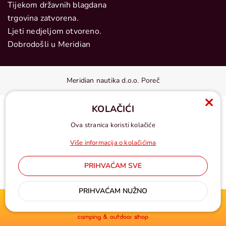
Tijekom državnih blagdana
trgovina zatvorena.
Ljeti nedjeljom otvoreno.
Dobrodošli u Meridian
Meridian nautika d.o.o. Poreč
KOLAČIĆI
Ova stranica koristi kolačiće
Više informacija o kolačićima
PRIHVAĆAM SVE
Cijene u eurima, pdv uključen
PRIHVAĆAM NUŽNO