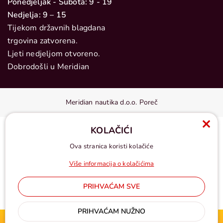
Ponedjeljak - Subota: 9 - 19
Nedjelja: 9 – 15
Tijekom državnih blagdana
trgovina zatvorena.
Ljeti nedjeljom otvoreno.
Dobrodošli u Meridian
Meridian nautika d.o.o. Poreč
KOLAČIĆI
Ova stranica koristi kolačiće
Više informacija o kolačićima
PRIHVAĆAM SVE
Cijene u eurima, pdv uključen
PRIHVAĆAM NUŽNO