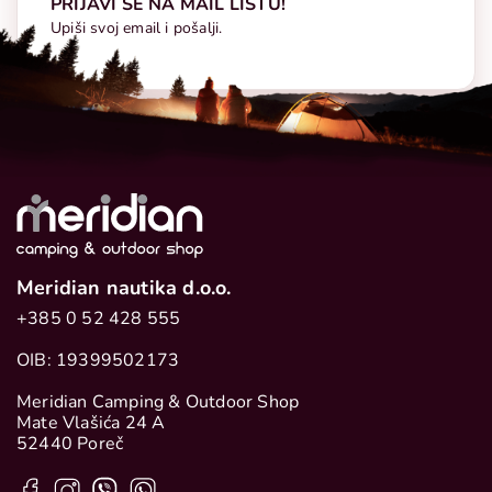
PRIJAVI SE NA MAIL LISTU!
Upiši svoj email i pošalji.
Meridian nautika d.o.o.
+385 0 52 428 555
OIB: 19399502173
Meridian Camping & Outdoor Shop
Mate Vlašića 24 A
52440 Poreč