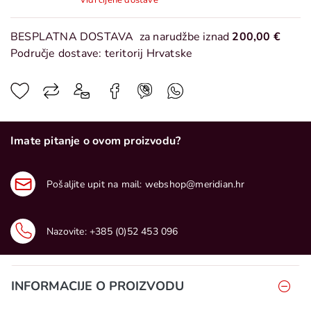
Vidi cijene dostave
BESPLATNA DOSTAVA
za narudžbe iznad
200,00 €
Područje dostave: teritorij Hrvatske
Imate pitanje o ovom proizvodu?
Pošaljite upit na mail:
webshop@meridian.hr
Nazovite:
+385 (0)52 453 096
INFORMACIJE O PROIZVODU