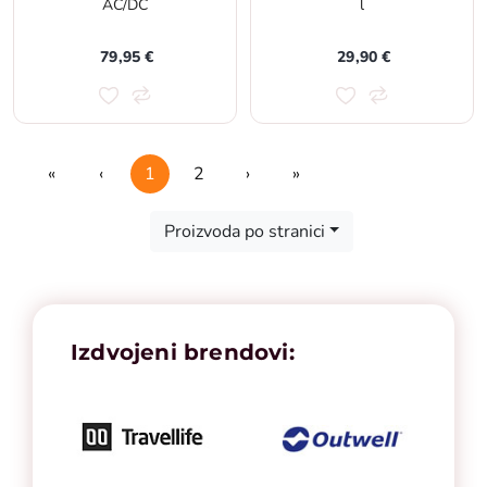
AC/DC
l
79,95 €
29,90 €
«
‹
1
2
›
»
First
Previous
Next
Last
Proizvoda po stranici
Izdvojeni brendovi: