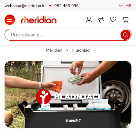
HR
webshop@meridian.hr
052 453 096
Meridian
Hladnjaci
HLADNJACI