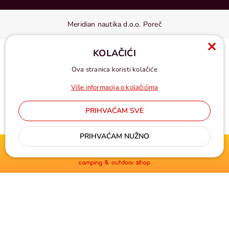
Meridian nautika d.o.o. Poreč
KOLAČIĆI
Ova stranica koristi kolačiće
Više informacija o kolačićima
PRIHVAĆAM SVE
Cijene u eurima, pdv uključen
PRIHVAĆAM NUŽNO