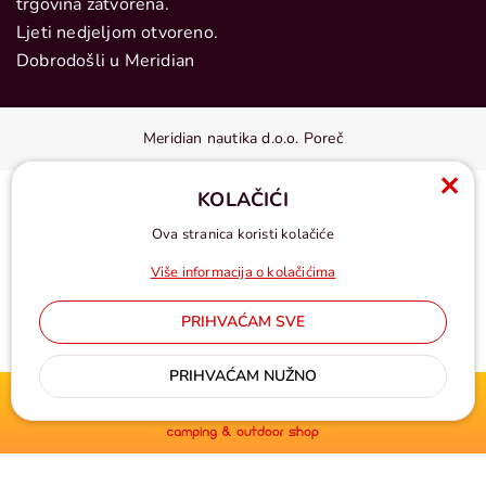
trgovina zatvorena.
Ljeti nedjeljom otvoreno.
Dobrodošli u Meridian
Meridian nautika d.o.o. Poreč
KOLAČIĆI
Ova stranica koristi kolačiće
Više informacija o kolačićima
PRIHVAĆAM SVE
Cijene u eurima, pdv uključen
PRIHVAĆAM NUŽNO