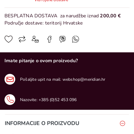
Vidi cijene dostave
BESPLATNA DOSTAVA
za narudžbe iznad
200,00 €
Područje dostave: teritorij Hrvatske
Imate pitanje o ovom proizvodu?
Pošaljite upit na mail:
webshop@meridian.hr
Nazovite:
+385 (0)52 453 096
INFORMACIJE O PROIZVODU