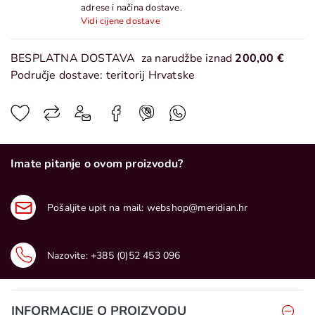
adrese i načina dostave.
Vidi cijene dostave
BESPLATNA DOSTAVA
za narudžbe iznad
200,00 €
Područje dostave: teritorij Hrvatske
Imate pitanje o ovom proizvodu?
Pošaljite upit na mail:
webshop@meridian.hr
Nazovite:
+385 (0)52 453 096
INFORMACIJE O PROIZVODU