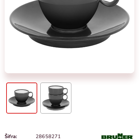
Šifra:
28658271