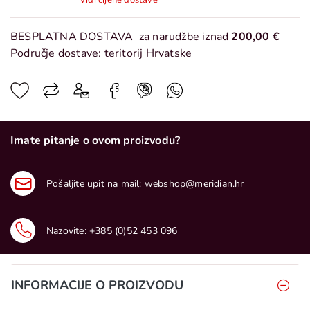
Vidi cijene dostave
BESPLATNA DOSTAVA
za narudžbe iznad
200,00 €
Područje dostave: teritorij Hrvatske
Imate pitanje o ovom proizvodu?
Pošaljite upit na mail:
webshop@meridian.hr
Nazovite:
+385 (0)52 453 096
INFORMACIJE O PROIZVODU