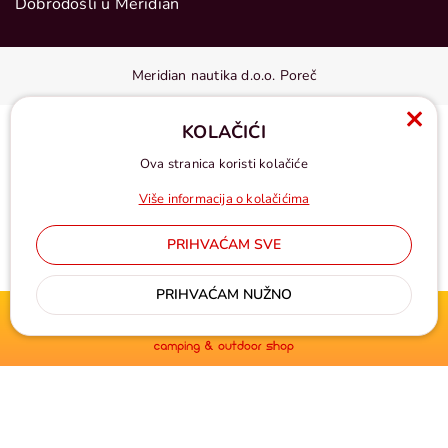
Dobrodošli u Meridian
Meridian nautika d.o.o. Poreč
KOLAČIĆI
Ova stranica koristi kolačiće
Više informacija o kolačićima
PRIHVAĆAM SVE
Cijene u eurima, pdv uključen
PRIHVAĆAM NUŽNO