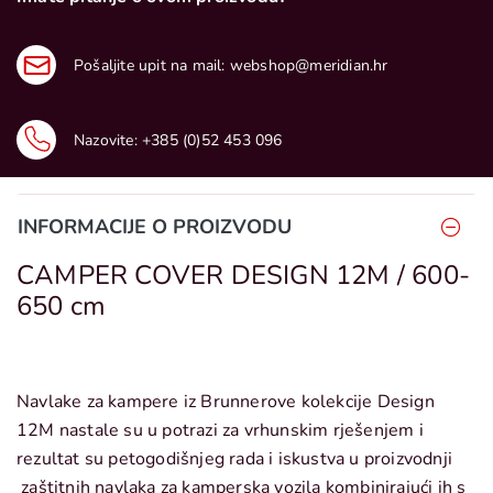
Pošaljite upit na mail:
webshop@meridian.hr
Nazovite:
+385 (0)52 453 096
INFORMACIJE O PROIZVODU
CAMPER COVER DESIGN 12M / 600-
650 cm
Navlake za kampere iz Brunnerove kolekcije Design
12M nastale su u potrazi za vrhunskim rješenjem i
rezultat su petogodišnjeg rada i iskustva u proizvodnji
zaštitnih navlaka za kamperska vozila kombinirajući ih s