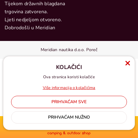
Tijekom državnih blagdana
trgovina zatvorena.
Ljeti nedjeljom otvoreno.
Dobrodošli u Meridian
Meridian nautika d.o.o. Poreč
KOLAČIĆI
Ova stranica koristi kolačiće
Više informacija o kolačićima
PRIHVAĆAM SVE
Cijene u eurima, pdv uključen
PRIHVAĆAM NUŽNO