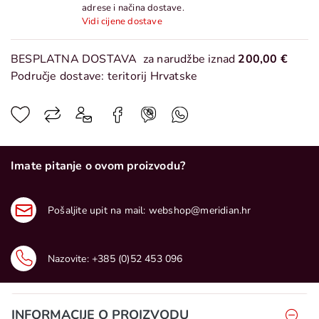
adrese i načina dostave.
Vidi cijene dostave
BESPLATNA DOSTAVA
za narudžbe iznad
200,00 €
Područje dostave: teritorij Hrvatske
Imate pitanje o ovom proizvodu?
Pošaljite upit na mail:
webshop@meridian.hr
Nazovite:
+385 (0)52 453 096
INFORMACIJE O PROIZVODU