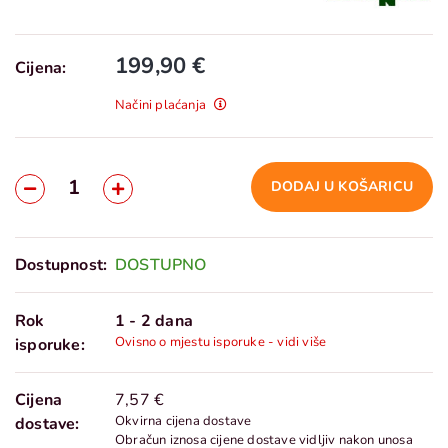
199,90 €
Cijena:
Načini plaćanja
DODAJ U KOŠARICU
Dostupnost:
DOSTUPNO
Rok
1 - 2 dana
Ovisno o mjestu isporuke - vidi više
isporuke:
Cijena
7,57 €
Okvirna cijena dostave
dostave:
Obračun iznosa cijene dostave vidljiv nakon unosa