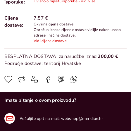
Ovisno o mjestu isporuke - vidi više
isporuke:
Cijena
7,57 €
Okvirna cijena dostave
dostave:
Obračun iznosa cijene dostave vidljiv nakon unosa
adrese i načina dostave.
Vidi cijene dostave
BESPLATNA DOSTAVA
za narudžbe iznad
200,00 €
Područje dostave: teritorij Hrvatske
Imate pitanje o ovom proizvodu?
Pošaljite upit na mail:
webshop@meridian.hr