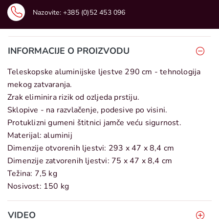
Nazovite:
+385 (0)52 453 096
INFORMACIJE O PROIZVODU
Teleskopske aluminijske ljestve 290 cm - tehnologija
mekog zatvaranja.
Zrak eliminira rizik od ozljeda prstiju.
Sklopive - na razvlačenje, podesive po visini.
Protuklizni gumeni štitnici jamče veću sigurnost.
Materijal: aluminij
Dimenzije otvorenih ljestvi:
293 x 47 x 8,4 cm
Dimenzije zatvorenih ljestvi: 75 x 47 x 8,4 cm
Težina: 7,5 kg
Nosivost: 150 kg
VIDEO