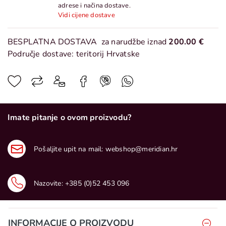
adrese i načina dostave.
Vidi cijene dostave
BESPLATNA DOSTAVA
za narudžbe iznad
200.00 €
Područje dostave: teritorij Hrvatske
Imate pitanje o ovom proizvodu?
Pošaljite upit na mail:
webshop@meridian.hr
Nazovite:
+385 (0)52 453 096
INFORMACIJE O PROIZVODU