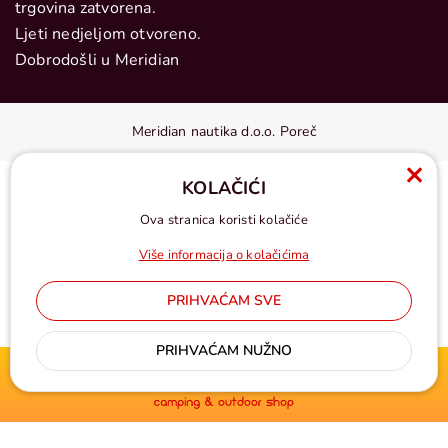
trgovina zatvorena.
Ljeti nedjeljom otvoreno.
Dobrodošli u Meridian
Meridian nautika d.o.o. Poreč
KOLAČIĆI
Ova stranica koristi kolačiće
Više informacija o kolačićima
PRIHVAĆAM SVE
Cijene u eurima, pdv uključen
PRIHVAĆAM NUŽNO