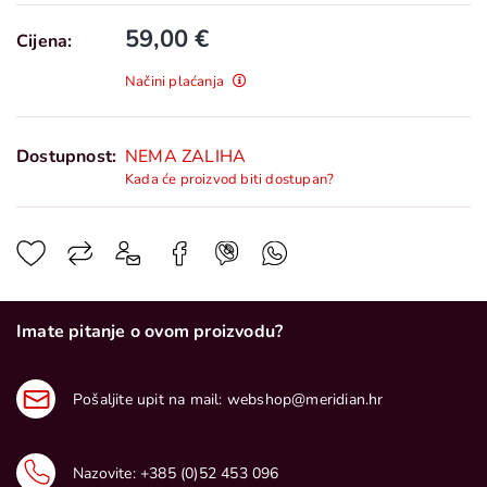
59,00 €
Cijena:
Načini plaćanja
Dostupnost:
NEMA ZALIHA
Kada će proizvod biti dostupan?
Imate pitanje o ovom proizvodu?
Pošaljite upit na mail:
webshop@meridian.hr
Nazovite:
+385 (0)52 453 096