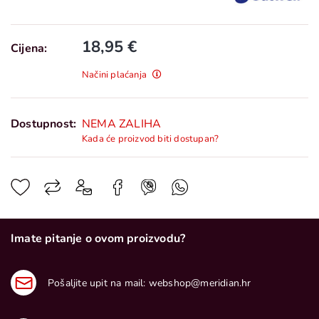
18,95 €
Cijena:
Načini plaćanja
Dostupnost:
NEMA ZALIHA
Kada će proizvod biti dostupan?
Imate pitanje o ovom proizvodu?
Pošaljite upit na mail:
webshop@meridian.hr