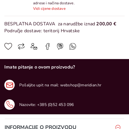
adrese i načina dostave.
Vidi cijene dostave
BESPLATNA DOSTAVA
za narudžbe iznad
200,00 €
Područje dostave: teritorij Hrvatske
Imate pitanje o ovom proizvodu?
Pošaljite upit na mail:
webshop@meridian.hr
Nazovite:
+385 (0)52 453 096
INFORMACIJE O PROIZVODU