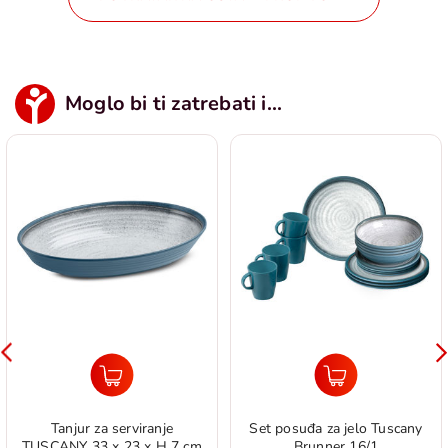
Moglo bi ti zatrebati i...
Tanjur za serviranje
Set posuđa za jelo Tuscany
TUSCANY 33 x 23 x H 7 cm
Brunner 16/1