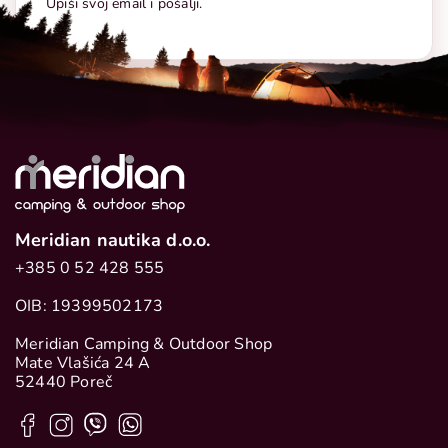
Upiši svoj email i pošalji.
Meridian nautika d.o.o.
+385 0 52 428 555
OIB: 19399502173
Meridian Camping & Outdoor Shop
Mate Vlašića 24 A
52440 Poreč