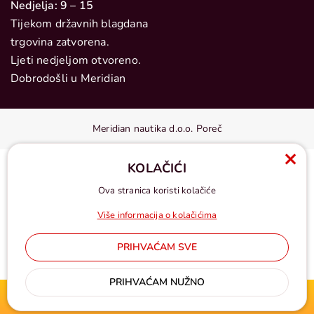
Nedjelja: 9 – 15
Tijekom državnih blagdana
trgovina zatvorena.
Ljeti nedjeljom otvoreno.
Dobrodošli u Meridian
Meridian nautika d.o.o. Poreč
KOLAČIĆI
Ova stranica koristi kolačiće
Više informacija o kolačićima
PRIHVAĆAM SVE
Cijene u eurima, pdv uključen
PRIHVAĆAM NUŽNO