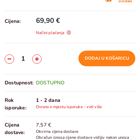
69,90 €
Cijena:
Načini plaćanja
DODAJ U KOŠARICU
Dostupnost:
DOSTUPNO
Rok
1 - 2 dana
Ovisno o mjestu isporuke - vidi više
isporuke:
Cijena
7,57 €
Okvirna cijena dostave
dostave:
Obračun iznosa cijene dostave vidljiv nakon unosa