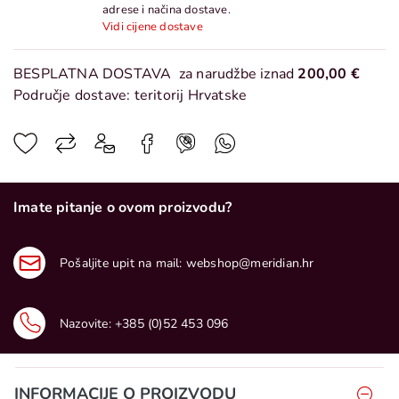
adrese i načina dostave.
Vidi cijene dostave
BESPLATNA DOSTAVA
za narudžbe iznad
200,00 €
Područje dostave: teritorij Hrvatske
Imate pitanje o ovom proizvodu?
Pošaljite upit na mail:
webshop@meridian.hr
Nazovite:
+385 (0)52 453 096
INFORMACIJE O PROIZVODU