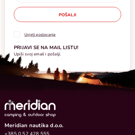
POŠALJI
Uvjeti poslovanja
PRIJAVI SE NA MAIL LISTU!
Upiši svoj email i pošalji.
Meridian nautika d.o.o.
+385 0 52 428 555