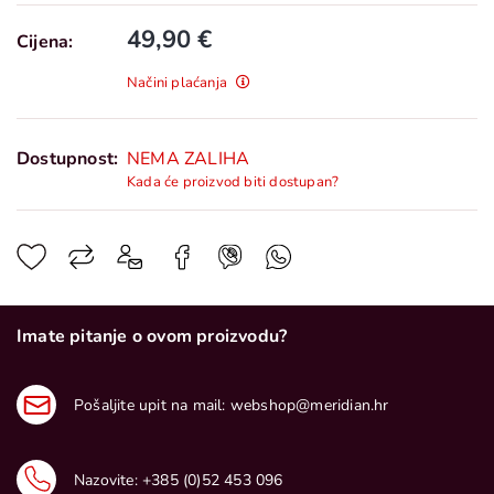
49,90 €
Cijena:
Načini plaćanja
Dostupnost:
NEMA ZALIHA
Kada će proizvod biti dostupan?
Imate pitanje o ovom proizvodu?
Pošaljite upit na mail:
webshop@meridian.hr
Nazovite:
+385 (0)52 453 096