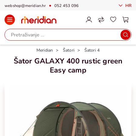
HR
webshop@meridian.hr
052 453 096
Meridian
Šatori
Šatori 4
Šator GALAXY 400 rustic green
Easy camp