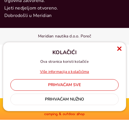
trgovina zatvorena.
Ljeti nedjeljom otvoreno.
Dobrodošli u Meridian
Meridian nautika d.o.o. Poreč
KOLAČIĆI
Ova stranica koristi kolačiće
Više informacija o kolačićima
PRIHVAĆAM SVE
Cijene u eurima, pdv uključen
PRIHVAĆAM NUŽNO