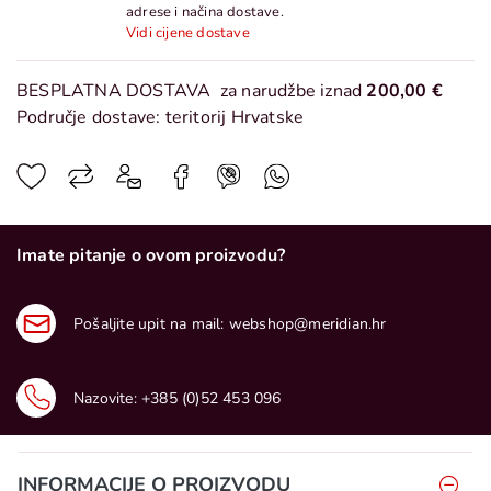
adrese i načina dostave.
Vidi cijene dostave
BESPLATNA DOSTAVA
za narudžbe iznad
200,00 €
Područje dostave: teritorij Hrvatske
Imate pitanje o ovom proizvodu?
Pošaljite upit na mail:
webshop@meridian.hr
Nazovite:
+385 (0)52 453 096
INFORMACIJE O PROIZVODU