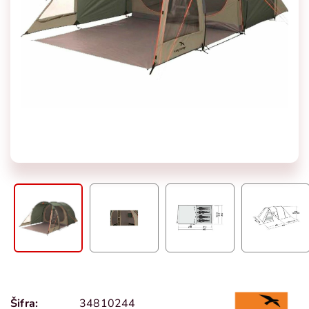
Šifra:
34810244