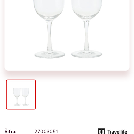
Šifra:
27003051