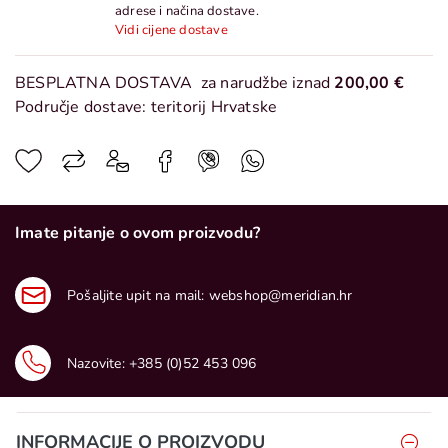
adrese i načina dostave.
Vidi cijene dostave
BESPLATNA DOSTAVA
za narudžbe iznad
200,00 €
Područje dostave: teritorij Hrvatske
Imate pitanje o ovom proizvodu?
Pošaljite upit na mail:
webshop@meridian.hr
Nazovite:
+385 (0)52 453 096
INFORMACIJE O PROIZVODU