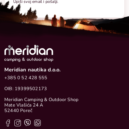
Upiši svoj email i pošalji.
Meridian nautika d.o.o.
+385 0 52 428 555
OIB: 19399502173
Meridian Camping & Outdoor Shop
Mate Vlašića 24 A
52440 Poreč