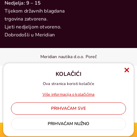
Nedjelja: 9 – 15
Tijekom državnih blagdana
trgovina zatvorena.
Ljeti nedjeljom otvoreno.
Dobrodošli u Meridian
Meridian nautika d.o.o. Poreč
KOLAČIĆI
Ova stranica koristi kolačiće
Više informacija o kolačićima
PRIHVAĆAM SVE
Cijene u eurima, pdv uključen
PRIHVAĆAM NUŽNO