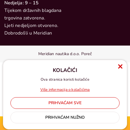
Nedjelja: 9 – 15
Tijekom državnih blagdana
trgovina zatvorena.
Ljeti nedjeljom otvoreno.
Dobrodošli u Meridian
Meridian nautika d.o.o. Poreč
KOLAČIĆI
Ova stranica koristi kolačiće
Više informacija o kolačićima
PRIHVAĆAM SVE
Cijene u eurima, pdv uključen
PRIHVAĆAM NUŽNO