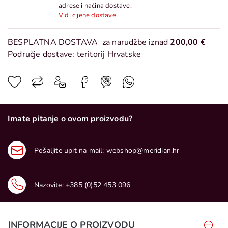
adrese i načina dostave.
Vidi cijene dostave
BESPLATNA DOSTAVA
za narudžbe iznad
200,00 €
Područje dostave: teritorij Hrvatske
Imate pitanje o ovom proizvodu?
Pošaljite upit na mail:
webshop@meridian.hr
Nazovite:
+385 (0)52 453 096
INFORMACIJE O PROIZVODU