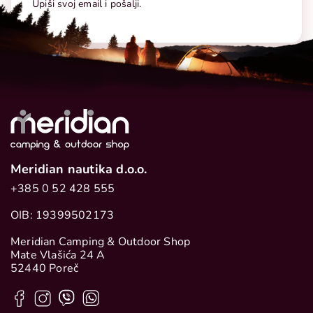
Upiši svoj email i pošalji.
Meridian nautika d.o.o.
+385 0 52 428 555
OIB: 19399502173
Meridian Camping & Outdoor Shop
Mate Vlašića 24 A
52440 Poreč