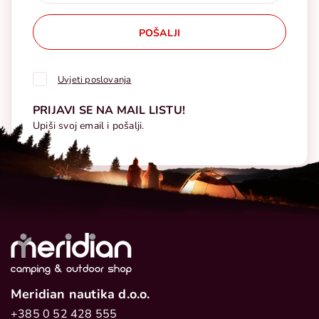
POŠALJI
Uvjeti poslovanja
PRIJAVI SE NA MAIL LISTU!
Upiši svoj email i pošalji.
Meridian nautika d.o.o.
+385 0 52 428 555