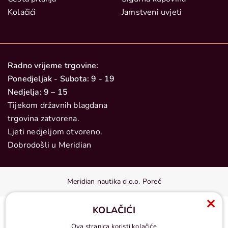
Kolačići
Jamstveni uvjeti
Radno vrijeme trgovine:
Ponedjeljak - Subota: 9 - 19
Nedjelja: 9 – 15
Tijekom državnih blagdana
trgovina zatvorena.
Ljeti nedjeljom otvoreno.
Dobrodošli u Meridian
Meridian nautika d.o.o. Poreč
KOLAČIĆI
Ova stranica koristi kolačiće